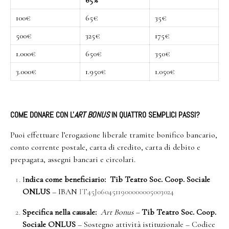
65%
100€
65€
35€
500€
325€
175€
1.000€
650€
350€
3.000€
1.950€
1.050€
COME DONARE CON L'
ART BONUS
IN QUATTRO SEMPLICI PASSI?
Puoi effettuare l’erogazione liberale tramite bonifico bancario,
conto corrente postale, carta di credito, carta di debito e
prepagata, assegni bancari e circolari.
I
ndica come beneficiario:
Tib Teatro Soc. Coop. Sociale
ONLUS
–
I
BAN
IT45J0604511900000005003024
Specifica nella causale:
Art Bonus –
Tib Teatro Soc.
Coop.
Sociale ONLUS
– Sostegno attività istituzionale – Codice