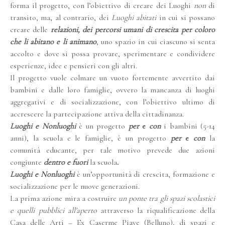
forma il progetto, con l’obiettivo di creare dei Luoghi
non
di
transito, ma, al contrario, dei
Luoghi abitati
in cui si possano
creare delle
relazioni, dei percorsi umani di crescita per coloro
che li abitano e li
animano
, uno spazio in cui ciascuno si senta
accolto e dove si possa provare, sperimentare e condividere
esperienze, idee e pensieri con gli altri.
Il progetto vuole colmare un vuoto fortemente avvertito dai
bambini e dalle loro famiglie, ovvero la mancanza di luoghi
aggregativi e di socializzazione, con l’obiettivo ultimo di
accrescere la partecipazione attiva della cittadinanza.
Luoghi e Nonluoghi
è un progetto
per
e
con
i bambini (5-14
anni), la scuola e le famiglie, è un progetto
per
e
con
la
comunità educante, per tale motivo prevede due azioni
congiunte
dentro e fuori
la scuola
.
Luoghi e Nonluoghi
è un’opportunità di crescita, formazione e
socializzazione per le nuove generazioni.
La prima azione mira a costruire
un ponte tra gli spazi scolastici
e quelli pubblici all'aperto
attraverso la riqualificazione della
Casa delle Arti – Ex Caserme Piave (Belluno), di spazi e