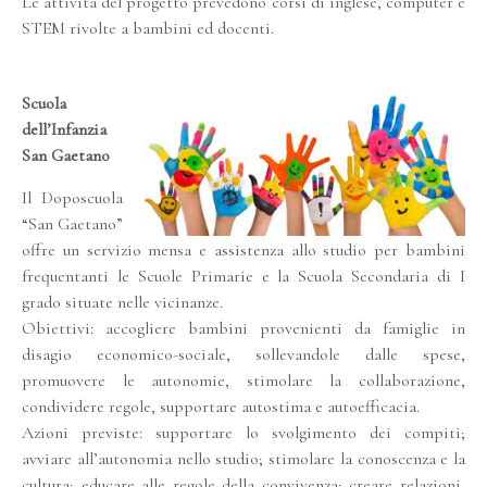
Le attività del progetto prevedono corsi di inglese, computer e
STEM rivolte a bambini ed docenti.
Scuola
dell’Infanzia
San Gaetano
Il Doposcuola
“San Gaetano”
offre un servizio mensa e assistenza allo studio per bambini
frequentanti le Scuole Primarie e la Scuola Secondaria di I
grado situate nelle vicinanze.
Obiettivi: accogliere bambini provenienti da famiglie in
disagio economico-sociale, sollevandole dalle spese,
promuovere le autonomie, stimolare la collaborazione,
condividere regole, supportare autostima e autoefficacia.
Azioni previste: supportare lo svolgimento dei compiti;
avviare all’autonomia nello studio; stimolare la conoscenza e la
cultura; educare alle regole della convivenza; creare relazioni,