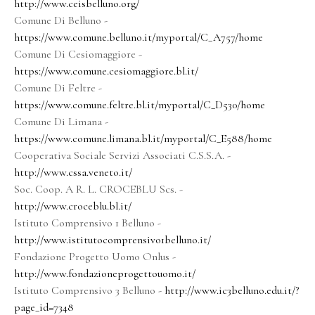
http://www.ceisbelluno.org/
Comune Di Belluno -
https://www.comune.belluno.it/myportal/C_A757/home
Comune Di Cesiomaggiore -
https://www.comune.cesiomaggiore.bl.it/
Comune Di Feltre -
https://www.comune.feltre.bl.it/myportal/C_D530/home
Comune Di Limana -
https://www.comune.limana.bl.it/myportal/C_E588/home
Cooperativa Sociale Servizi Associati C.S.S.A. -
http://www.cssa.veneto.it/
Soc. Coop. A R. L. CROCEBLU Scs. -
http://www.croceblu.bl.it/
Istituto Comprensivo 1 Belluno -
http://www.istitutocomprensivo1belluno.it/
Fondazione Progetto Uomo Onlus -
http://www.fondazioneprogettouomo.it/
Istituto Comprensivo 3 Belluno -
http://www.ic3belluno.edu.it/?
page_id=7348