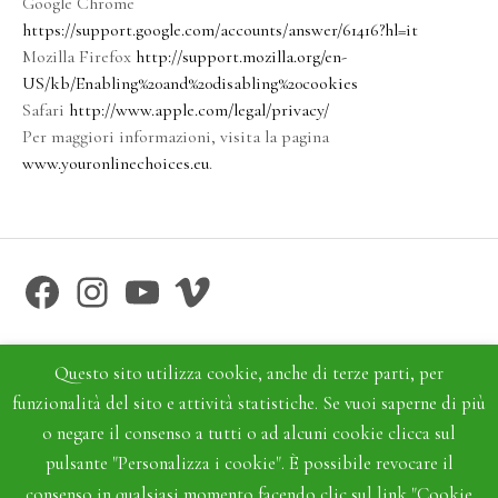
Google Chrome
https://support.google.com/accounts/answer/61416?hl=it
Mozilla Firefox
http://support.mozilla.org/en-
US/kb/Enabling%20and%20disabling%20cookies
Safari
http://www.apple.com/legal/privacy/
Per maggiori informazioni, visita la pagina
www.youronlinechoices.eu
.
Facebook
Instagram
YouTube
Vimeo
Questo sito utilizza cookie, anche di terze parti, per
funzionalità del sito e attività statistiche. Se vuoi saperne di più
o negare il consenso a tutti o ad alcuni cookie clicca sul
pulsante "Personalizza i cookie". È possibile revocare il
consenso in qualsiasi momento facendo clic sul link "Cookie