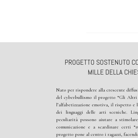
PROGETTO SOSTENUTO CON
MILLE DELLA CHI
Nato per rispondere alla crescente diffu
del cyberbullismo il progetto “Gli Alt
l’alfabetizzazione emotiva, il rispetto e l
dei linguaggi delle arti sceniche. Li
peculiarità possono aiutare a stimolar
comunicazione e a scardinare certi “ru
progetto pone al centro i ragazzi, facendo