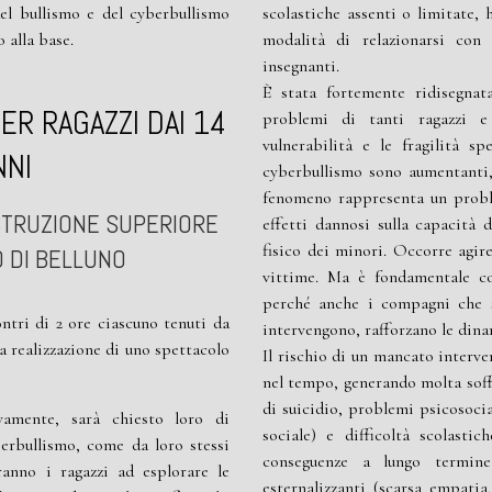
el bullismo e del cyberbullismo
scolastiche assenti o limitate, 
 alla base.
modalità di relazionarsi con 
insegnanti.
È stata fortemente ridisegnat
ER RAGAZZI DAI 14
problemi di tanti ragazzi 
vulnerabilità e le fragilità sp
NNI
cyberbullismo sono aumentanti,
fenomeno rappresenta un proble
 ISTRUZIONE SUPERIORE
effetti dannosi sulla capacità
fisico dei minori. Occorre agire
 DI BELLUNO
vittime. Ma è fondamentale co
perché anche i compagni che 
ntri di 2 ore ciascuno tenuti da
intervengono, rafforzano le dina
la realizzazione di uno spettacolo
Il rischio di un mancato interve
nel tempo, generando molta soffe
di suicidio, problemi psicosocial
ivamente, sarà chiesto loro di
sociale) e difficoltà scolast
erbullismo, come da loro stessi
conseguenze a lungo termine
eranno i ragazzi ad esplorare
le
esternalizzanti (scarsa empatia