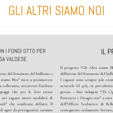
GLI ALTRI SIAMO NOI
 I FONDI OTTO PER
IL 
ESA VALDESE
Il progetto “Gli Altri siamo N
sione del fenomeno del bullismo e
diffusione del fenomeno del bull
ri siamo Noi” mira a promuovere
I ragazzi sono sempre più conn
a tolleranza, attraverso l’utilizzo
network (il 42%, in prevalenza
nguaggi che per le loro stesse
giorno - dati indagine “Tu O
e nei ragazzi nuove modalità di
Benessere e Disagio 2021” a cura 
oli” che sembrano definiti. Il
dell’Ufficio Scolastico di Be
li agire da protagonisti: saranno
conseguente isolamento forzato, 