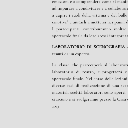
emozioni e a comprendere come si manife
ad imparare a
condividere e a collaborare,
a capire i ruoli della vittima e del bull
emotive” e aiutarli a mettersi nei panni de
I partecipanti contribuiranno inoltre
spettacolo finale da loro stessi
interpreta
LABORATORIO DI SCENOGRAFIA
–
tenuti da un esperto.
La classe che parteciperà al laborator
laboratorio di teatro, e
progetterà e 
spettacolo finale. Nel corso delle lezion
diverse fasi di realizzazione di una sce
materiali
scelti.
I laboratori sono aperti
ciascuno
e si svolgeranno presso la Casa
2023