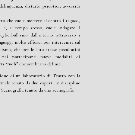
delinquenza, disturbi psicotici, avversità
to che vuole mettere al centro i ragazzi,
i e, al tempo stesso, vuole indagare il
yberbullismo dall’interno attraverso i
nguaggi molto efficaci per intervenire sul
ismo, che per le loro stesse peculiarità
 nei partecipanti nuove modalità di
ti “ruoli” che sembrano definiti.
zione di un laboratorio di Teatro con la
finale tenuto da due esperti in discipline
i Scenografia tenuto da uno scenografo.