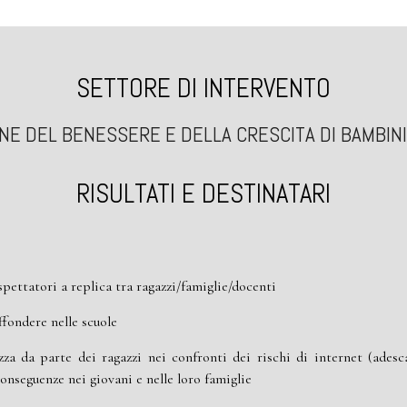
SETTORE DI INTERVENTO
E DEL BENESSERE E DELLA CRESCITA DI BAMBINI
RISULTATI E DESTINATARI
 spettatori a replica tra ragazzi/famiglie/docenti
ffondere nelle scuole
za da parte dei ragazzi nei confronti dei rischi di internet (ade
onseguenze nei giovani e nelle loro famiglie