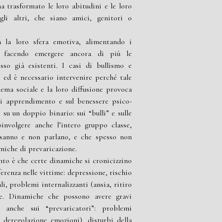
ha trasformato le loro abitudini e le loro
gli altri, che siano amici, genitori o
a la loro sfera emotiva, alimentando i
e facendo emergere ancora di più le
esso già esistenti. I casi di bullismo e
 ed è necessario intervenire perché tale
ma sociale e la loro diffusione provoca
 di apprendimento e sul benessere psico-
 su un doppio binario: sui “bulli” e sulle
involgere anche l’intero gruppo classe,
sanno e non parlano, e che spesso non
miche di prevaricazione.
nto è che certe dinamiche si cronicizzino
renza nelle vittime: depressione, rischio
i, problemi internalizzanti (ansia, ritiro
iche. Dinamiche che possono avere gravi
 anche sui “prevaricatori”: problemi
, deregolazione emozioni), disturbi della