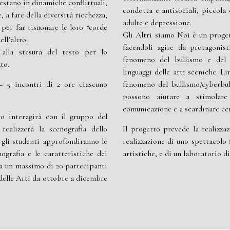
stano in dinamiche conflittuali,
condotta e antisociali, piccola 
 a fare della diversità ricchezza,
adulte e depressione.
o
per far risuonare le loro “corde
Gli Altri siamo Noi è un proget
ll’altro.
facendoli agire da protagonist
 alla stesura del testo per lo
fenomeno del bullismo e del c
to.
linguaggi delle arti sceniche. Li
 5 incontri di 2 ore ciascuno
fenomeno del bullismo/cyberbull
possono aiutare a stimolare
comunicazione e a scardinare cer
io interagirà con il gruppo del
realizzerà la scenografia dello
Il progetto prevede la realizza
i gli studenti
approfondiranno le
realizzazione di uno spettacolo 
nografia e le caratteristiche dei
artistiche, e di un laboratorio d
 a un massimo di 20 partecipanti
 delle Arti da ottobre a dicembre