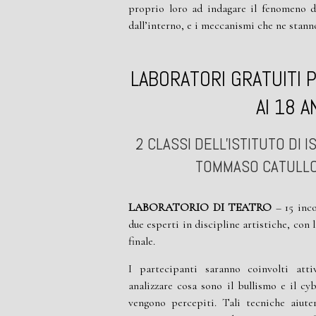
proprio loro ad indagare il fenomeno d
dall’interno, e i meccanismi che ne stanno
LABORATORI GRATUITI P
AI 18 A
2 CLASSI DELL'ISTITUTO DI
TOMMASO CATULLO
LABORATORIO DI TEATRO
– 15 inco
due esperti in discipline
artistiche, con 
finale.
I partecipanti saranno coinvolti att
analizzare cosa sono il bullismo e il
cyb
vengono percepiti. Tali tecniche aiut