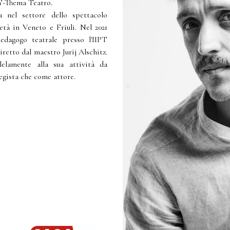
a’-Thema Teatro.
a nel settore dello spettacolo
età in Veneto e Friuli. Nel 2021
edagogo teatrale presso l'IIPT
iretto dal maestro Jurij Alschitz.
lelamente alla sua attività da
egista che come attore.