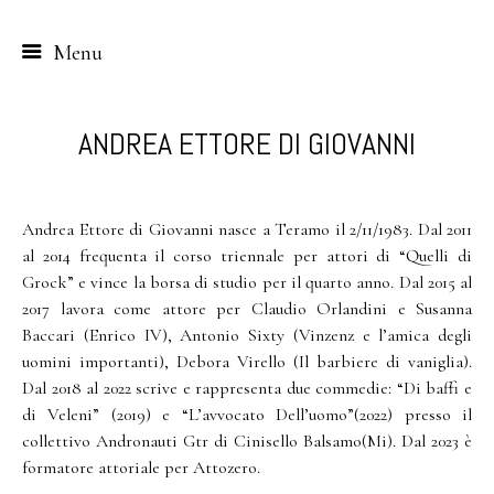
Menu
Skip
to
ANDREA ETTORE DI GIOVANNI
content
Andrea Ettore di Giovanni nasce a Teramo il 2/11/1983. Dal 2011
al 2014 frequenta il corso triennale per attori di “Quelli di
Grock” e vince la borsa di studio per il quarto anno. Dal 2015 al
2017 lavora come attore per Claudio Orlandini e Susanna
Baccari (Enrico IV), Antonio Sixty (Vinzenz e l’amica degli
uomini importanti), Debora Virello (Il barbiere di vaniglia).
Dal 2018 al 2022 scrive e rappresenta due commedie: “Di baffi e
di Veleni” (2019) e “L’avvocato Dell’uomo”(2022) presso il
collettivo Andronauti Gtr di Cinisello Balsamo(Mi). Dal 2023 è
formatore attoriale per Attozero.