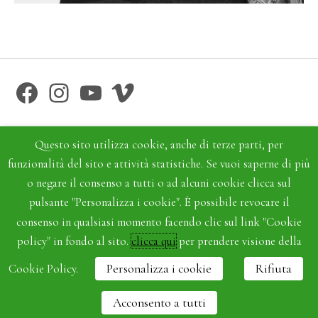
Facebook
Instagram
YouTube
Vimeo
Questo sito utilizza cookie, anche di terze parti, per
funzionalità del sito e attività statistiche. Se vuoi saperne di più
o negare il consenso a tutti o ad alcuni cookie clicca sul
pulsante "Personalizza i cookie". È possibile revocare il
consenso in qualsiasi momento facendo clic sul link "Cookie
policy" in fondo al sito.
clicca qui
per prendere visione della
Cookie Policy.
Personalizza i cookie
Rifiuta
TIB Teatro Soc. Coop. P. Iva 00906790258 - P.le Marconi 2/b - 32100 Belluno
Italy -
Privacy policy
-
Cookie policy
- Powered by
sersis.com
Acconsento a tutti