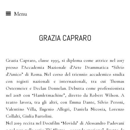
Menu
Skip
to
GRAZIA CAPRARO
content
Grazia Capraro, classe 1995, si diploma come attrice nel 2017
presso l’Accademia Nazionale d’Arte Drammatica “Silvio
d’Amico” di Roma. Nel corso del triennio accademico studia
con registi nazionali e internazionali, tra cui Thomas
Ostermeier e Declan Donnelan. Debutta come professionista
nel 2018 con “Hamletmachine”, diretto da Robert Wilson. A
teatro lavora, tra gli altri, con Emma Dante, Silvio Peroni,
Valentino Villa, Eugenio Allegri, Daniela Nicosia, Lorenzo
Collalti, Giulia Bartolini.
Nel 2019 recita nel Docufilm “Movida” di Alessandro Padovani