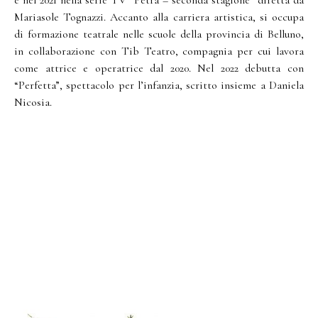
e nel 2021 nella serie TV “Petra – seconda stagione” diretta da
Mariasole Tognazzi. Accanto alla carriera artistica, si occupa
di formazione teatrale nelle scuole della provincia di Belluno,
in collaborazione con Tib Teatro, compagnia per cui lavora
come attrice e operatrice dal 2020. Nel 2022 debutta con
“Perfetta”, spettacolo per l’infanzia, scritto insieme a Daniela
Nicosia.