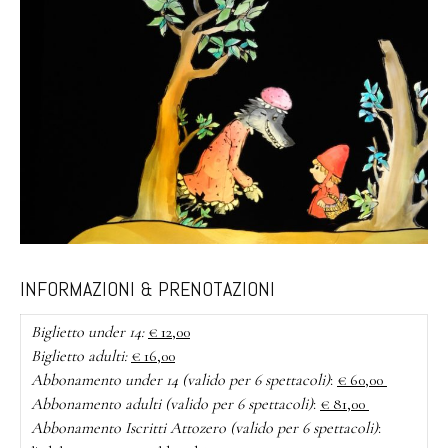
INFORMAZIONI & PRENOTAZIONI
Biglietto under 14:
€ 12,00
Biglietto
adulti:
€ 16,00
Abbonamento
under 14 (valido per 6 spettacoli)
:
€ 60,00
Abbonamento
adulti (valido per 6 spettacoli)
:
€ 81,00
Abbonamento
Iscritti Attozero (valido per 6 spettacoli)
: