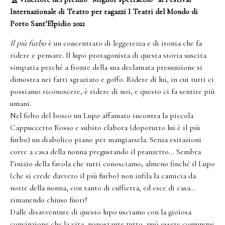
Internazionale di Teatro per ragazzi I Teatri del Mondo di
Porto Sant’Elpidio 2021
Il più furbo
è un concentrato di leggerezza e di ironia che fa
ridere e pensare. Il lupo protagonista di questa storia suscita
simpatia perché a fronte della sua declamata presunzione si
dimostra nei fatti sgraziato e goffo. Ridere di lui, in cui tutti ci
possiamo riconoscere, è ridere di noi, e questo ci fa sentire più
umani.
Nel folto del bosco un Lupo affamato incontra la piccola
Cappuccetto Rosso e subito elabora (dopotutto lui è il più
furbo) un diabolico piano per mangiarsela. Senza esitazioni
corre a casa della nonna pregustando il pranzetto... Sembra
l’inizio della favola che tutti conosciamo, almeno finché il Lupo
(che si crede davvero il più furbo) non infila la camicia da
notte della nonna, con tanto di cuffietta, ed esce di casa...
rimanendo chiuso fuori!
Dalle disavventure di questo lupo usciamo con la gioiosa
convinzione che la vita, nonostante tutto, può essere comunque