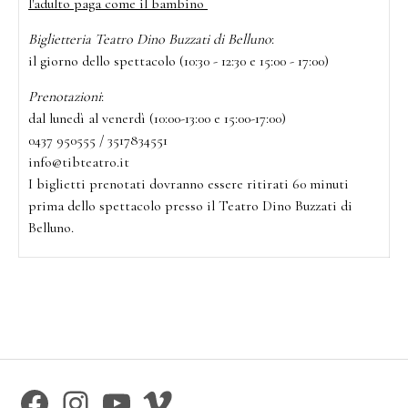
l'adulto paga come il bambino
Biglietteria Teatro Dino Buzzati di Belluno
:
il giorno dello spettacolo (10:30 - 12:30 e 15:00 - 17:00)
Prenotazioni
:
dal lunedì al venerdì (10:00-13:00 e 15:00-17:00)
0437 950555 / 3517834551
info@tibteatro.it
I biglietti prenotati dovranno essere ritirati 60 minuti
prima dello spettacolo presso il Teatro Dino Buzzati di
Belluno.
Facebook
Instagram
YouTube
Vimeo