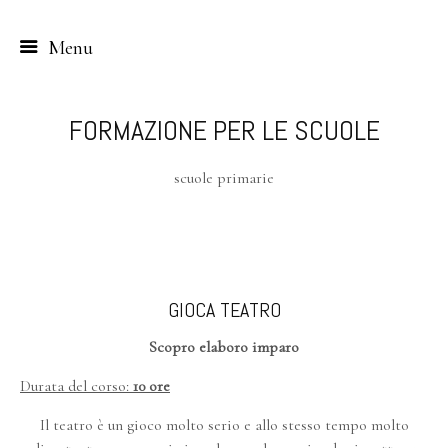
Menu
Skip
to
FORMAZIONE PER LE SCUOLE
content
scuole primarie
GIOCA TEATRO
Scopro elaboro imparo
Durata del corso:
10 ore
Il teatro è un gioco molto serio e allo stesso tempo molto