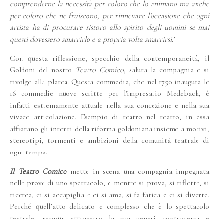
comprenderne la necessità
per coloro che lo animano ma anche
per coloro che ne fruiscono, per rinnovare l
’
occasione che ogni
artista ha di procurare ristoro allo spirito degli uomini se mai
questi dovessero smarrirlo e a propria volta smarrirsi.
”
Con questa riflessione, specchio della contemporaneità, il
Goldoni del nostro
Teatro Comico
, saluta la compagnia e si
rivolge alla platea. Questa commedia, che nel 1750 inaugura le
16 commedie nuove scritte per l'impresario Medebach, è
infatti estremamente attuale nella sua concezione e nella sua
vivace articolazione. Esempio di teatro nel teatro, in essa
affiorano gli intenti della riforma goldoniana insieme a motivi,
stereotipi, tormenti e ambizioni della comunità teatrale di
ogni tempo.
Il Teatro Comico
mette in scena una compagnia impegnata
nelle prove di uno spettacolo, e mentre si prova, si riflette, si
ricerca, ci si accapiglia e ci si ama, si fa fatica e ci si diverte.
Perché quell’atto delicato e complesso che è lo spettacolo
teatrale, seppur attraverso la sua genesi controversa e